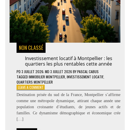
NON CLASSÉ
Investissement locatif à Montpellier : les
quartiers les plus rentables cette année
PD
3 JUILLET 2026
; MD 3 JUILLET 2026
BY
PASCAL CABUS
TAGGED
IMMOBILIER MONTPELLIER
,
INVESTISSEMENT LOCATIF
,
QUARTIERS MONTPELLIER
ON
LEAVE A COMMENT
INVESTISSEMENT
Destination prisée du sud de la France, Montpellier s’affirme
LOCATIF
comme une métropole dynamique, attirant chaque année une
À
population croissante d’étudiants, de jeunes actifs et de
MONTPELLIER
:
familles. Ce dynamisme démographique et économique crée
LES
[…]
QUARTIERS
LES