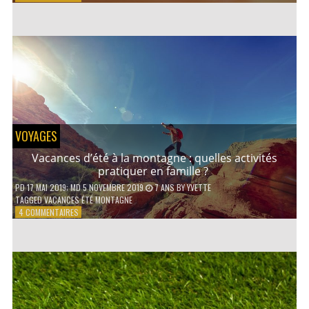
COMMENT
CONTACTER
UN
AVOCAT
EN
LIGNE
?
VOYAGES
Vacances d’été à la montagne : quelles activités
pratiquer en famille ?
PD
17 MAI 2019
; MD 5 NOVEMBRE 2019
7 ANS
BY
YVETTE
TAGGED
VACANCES ÉTÉ MONTAGNE
SUR
4 COMMENTAIRES
VACANCES
D’ÉTÉ
À
LA
MONTAGNE :
QUELLES
ACTIVITÉS