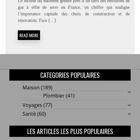
Le secteur du bâtiment génère près d’un tiers des émissions de
CHOISIR
gaz à effet de serre en France, un chiffre qui souligne
LES
l’importance capitale des choix de construction et de
BONS
MATÉRIAUX
rénovation. Face […]
POUR
DES
READ MORE
TRAVAUX
DURABLES
?
CATEGORIES POPULAIRES
Maison
(189)
Plombier
(41)
Voyages
(77)
Santé
(60)
LES ARTICLES LES PLUS POPULAIRES