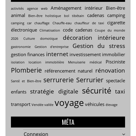
Aménagement intérieur
Bien-être
activités
agence web
animal
cadenas
camping
Bien-être holistique
bol tibétain
cigarette
camping car
chauffage
Chauffe-eau
chauffeur de taxi
électronique
code cadenas
Climatisation
Coupe du monde
décoration intérieure
2026
Culture
domotique
Gestion du stress
gastronomie
Gestion d'entreprise
internet
gestion finances
investissement immobilier
Pisciniste
isolation
location immobilière
Menuiserie
médical
Plomberie
rénovation
référencement naturel
serrurerie
Serrurier
spectacle
Santé et Bien-être
sécurité
stratégie digitale
taxi
enfants
voyage
transport
véhicules
Vendée vallée
élevage
MÉTA
Connexion