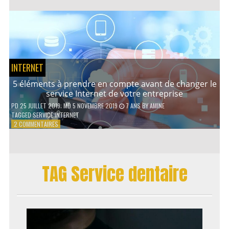
AVANTAGES
D’UN
PRÊT
PERSONNEL
INTERNET
5 éléments à prendre en compte avant de changer le
service Internet de votre entreprise
PD
25 JUILLET 2019
; MD 5 NOVEMBRE 2019
7 ANS
BY
AMINE
TAGGED
SERVICE INTERNET
SUR
2 COMMENTAIRES
5
ÉLÉMENTS
À
PRENDRE
TAG Service dentaire
EN
COMPTE
AVANT
DE
CHANGER
LE
SERVICE