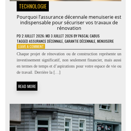
TECHNOLOGIE
Pourquoi l’assurance décennale menuiserie est
indispensable pour sécuriser vos travaux de
rénovation
PD
2 JUILLET 2026
; MD 3 JUILLET 2026
BY
PASCAL CABUS
TAGGED
ASSURANCE DÉCENNALE
,
GARANTIE DÉCENNALE
,
MENUISERIE
ON
LEAVE A COMMENT
POURQUOI
Chaque projet de rénovation ou de construction représente un
L’ASSURANCE
investissement significatif, non seulement financier, mais aussi
DÉCENNALE
en termes de temps et d’aspirations pour votre espace de vie ou
MENUISERIE
EST
de travail. Derrière la […]
INDISPENSABLE
POUR
READ MORE
SÉCURISER
VOS
TRAVAUX
DE
RÉNOVATION