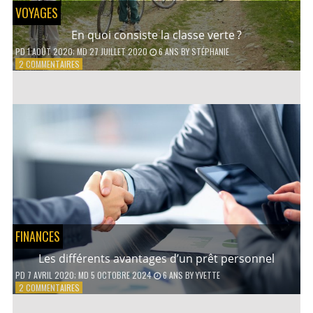
VOYAGES
En quoi consiste la classe verte ?
PD
1 AOÛT 2020
; MD 27 JUILLET 2020
6 ANS
BY
STÉPHANIE
SUR
2 COMMENTAIRES
EN
QUOI
CONSISTE
LA
CLASSE
VERTE ?
FINANCES
Les différents avantages d’un prêt personnel
PD
7 AVRIL 2020
; MD 5 OCTOBRE 2024
6 ANS
BY
YVETTE
SUR
2 COMMENTAIRES
LES
DIFFÉRENTS