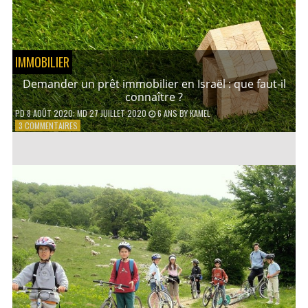
PRATIQUER
EN
FAMILLE ?
IMMOBILIER
Demander un prêt immobilier en Israël : que faut-il
connaître ?
PD
8 AOÛT 2020
; MD 27 JUILLET 2020
6 ANS
BY
KAMEL
SUR
3 COMMENTAIRES
DEMANDER
UN
PRÊT
IMMOBILIER
EN
ISRAËL
:
QUE
FAUT-
IL
CONNAÎTRE
?