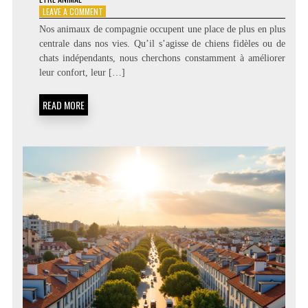
ON
LEAVE A COMMENT
LES
Nos animaux de compagnie occupent une place de plus en plus
MEILLEURS
centrale dans nos vies. Qu’il s’agisse de chiens fidèles ou de
ACCESSOIRES
chats indépendants, nous cherchons constamment à améliorer
POUR
CHIENS
leur confort, leur […]
ET
CHATS
READ MORE
EN
2026
:
LE
COMPARATIF
COMPLET