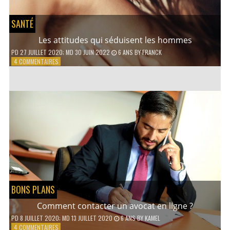
SANTÉ
Les attitudes qui séduisent les hommes
PD
27 JUILLET 2020
; MD 30 JUIN 2022
6 ANS
BY
FRANCK
SUR
4 COMMENTAIRES
LES
ATTITUDES
QUI
SÉDUISENT
LES
HOMMES
BONS PLANS
Comment contacter un avocat en ligne ?
PD
8 JUILLET 2020
; MD 13 JUILLET 2020
6 ANS
BY
KAMEL
SUR
4 COMMENTAIRES