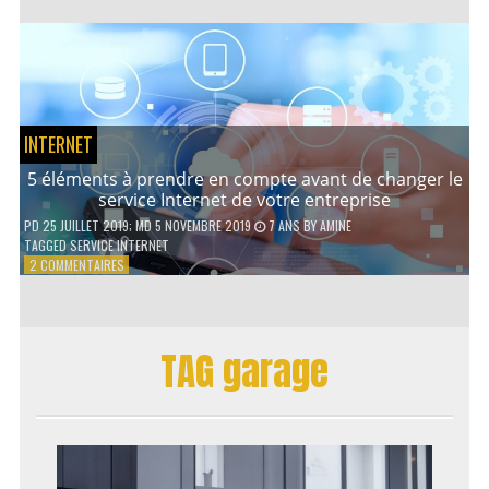
AVANTAGES
D’UN
PRÊT
PERSONNEL
INTERNET
5 éléments à prendre en compte avant de changer le
service Internet de votre entreprise
PD
25 JUILLET 2019
; MD 5 NOVEMBRE 2019
7 ANS
BY
AMINE
TAGGED
SERVICE INTERNET
SUR
2 COMMENTAIRES
5
ÉLÉMENTS
À
PRENDRE
TAG garage
EN
COMPTE
AVANT
DE
CHANGER
LE
SERVICE