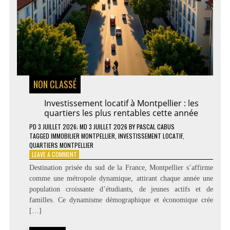
NON CLASSÉ
Investissement locatif à Montpellier : les
quartiers les plus rentables cette année
PD
3 JUILLET 2026
; MD 3 JUILLET 2026
BY
PASCAL CABUS
TAGGED
IMMOBILIER MONTPELLIER
,
INVESTISSEMENT LOCATIF
,
QUARTIERS MONTPELLIER
ON
LEAVE A COMMENT
INVESTISSEMENT
Destination prisée du sud de la France, Montpellier s’affirme
LOCATIF
comme une métropole dynamique, attirant chaque année une
À
population croissante d’étudiants, de jeunes actifs et de
MONTPELLIER
:
familles. Ce dynamisme démographique et économique crée
LES
[…]
QUARTIERS
LES