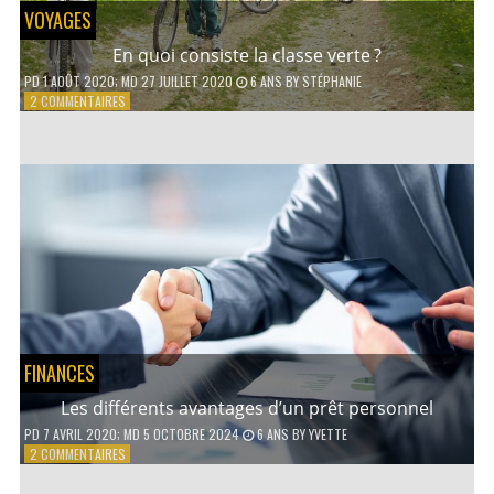
VOYAGES
En quoi consiste la classe verte ?
PD
1 AOÛT 2020
; MD 27 JUILLET 2020
6 ANS
BY
STÉPHANIE
SUR
2 COMMENTAIRES
EN
QUOI
CONSISTE
LA
CLASSE
VERTE ?
FINANCES
Les différents avantages d’un prêt personnel
PD
7 AVRIL 2020
; MD 5 OCTOBRE 2024
6 ANS
BY
YVETTE
SUR
2 COMMENTAIRES
LES
DIFFÉRENTS