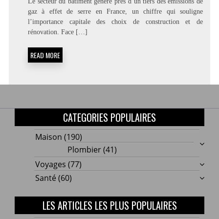
Le secteur du bâtiment génère près d’un tiers des émissions de
CHOISIR
gaz à effet de serre en France, un chiffre qui souligne
LES
l’importance capitale des choix de construction et de
BONS
MATÉRIAUX
rénovation. Face […]
POUR
DES
READ MORE
TRAVAUX
DURABLES
?
CATEGORIES POPULAIRES
Maison
(190)
Plombier
(41)
Voyages
(77)
Santé
(60)
LES ARTICLES LES PLUS POPULAIRES