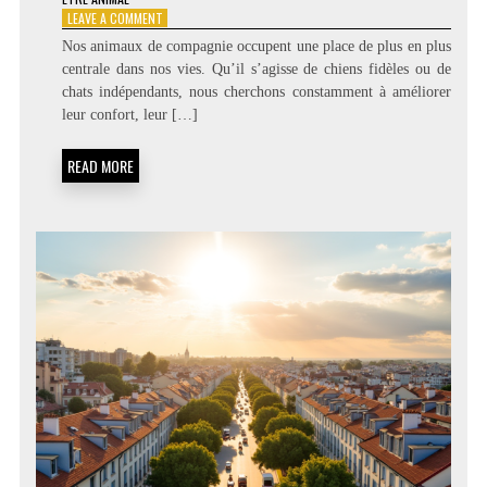
ON
LEAVE A COMMENT
LES
Nos animaux de compagnie occupent une place de plus en plus
MEILLEURS
centrale dans nos vies. Qu’il s’agisse de chiens fidèles ou de
ACCESSOIRES
chats indépendants, nous cherchons constamment à améliorer
POUR
CHIENS
leur confort, leur […]
ET
CHATS
READ MORE
EN
2026
:
LE
COMPARATIF
COMPLET