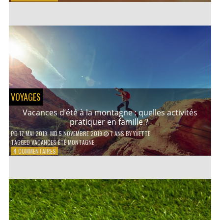
COMMENT
CONTACTER
UN
AVOCAT
EN
LIGNE
?
VOYAGES
Vacances d’été à la montagne : quelles activités
pratiquer en famille ?
PD
17 MAI 2019
; MD 5 NOVEMBRE 2019
7 ANS
BY
YVETTE
TAGGED
VACANCES ÉTÉ MONTAGNE
SUR
4 COMMENTAIRES
VACANCES
D’ÉTÉ
À
LA
MONTAGNE :
QUELLES
ACTIVITÉS