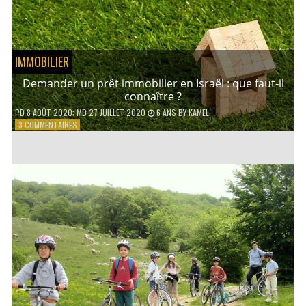
PRATIQUER
EN
FAMILLE ?
IMMOBILIER
Demander un prêt immobilier en Israël : que faut-il
connaître ?
PD
8 AOÛT 2020
; MD 27 JUILLET 2020
6 ANS
BY
KAMEL
SUR
3 COMMENTAIRES
DEMANDER
UN
PRÊT
IMMOBILIER
EN
ISRAËL
:
QUE
FAUT-
IL
CONNAÎTRE
?