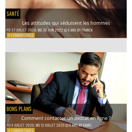
SANTÉ
Les attitudes qui séduisent les hommes
PD
27 JUILLET 2020
; MD 30 JUIN 2022
6 ANS
BY
FRANCK
SUR
4 COMMENTAIRES
LES
ATTITUDES
QUI
SÉDUISENT
LES
HOMMES
BONS PLANS
Comment contacter un avocat en ligne ?
PD
8 JUILLET 2020
; MD 13 JUILLET 2020
6 ANS
BY
KAMEL
SUR
4 COMMENTAIRES