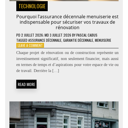
TECHNOLOGIE
Pourquoi l’assurance décennale menuiserie est
indispensable pour sécuriser vos travaux de
rénovation
PD
2 JUILLET 2026
; MD 3 JUILLET 2026
BY
PASCAL CABUS
TAGGED
ASSURANCE DÉCENNALE
,
GARANTIE DÉCENNALE
,
MENUISERIE
ON
LEAVE A COMMENT
POURQUOI
Chaque projet de rénovation ou de construction représente un
L’ASSURANCE
investissement significatif, non seulement financier, mais aussi
DÉCENNALE
en termes de temps et d’aspirations pour votre espace de vie ou
MENUISERIE
EST
de travail. Derrière la […]
INDISPENSABLE
POUR
READ MORE
SÉCURISER
VOS
TRAVAUX
DE
RÉNOVATION