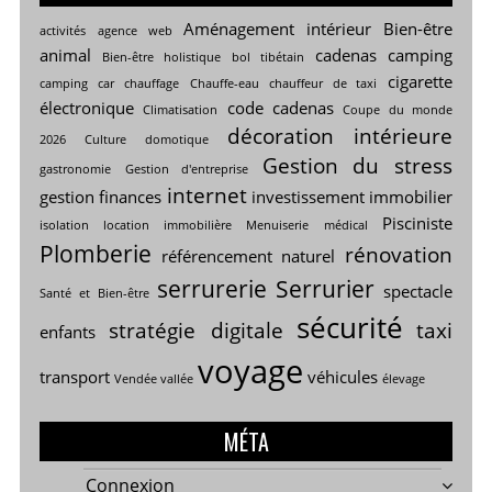
Aménagement intérieur
Bien-être
activités
agence web
animal
cadenas
camping
Bien-être holistique
bol tibétain
cigarette
camping car
chauffage
Chauffe-eau
chauffeur de taxi
électronique
code cadenas
Climatisation
Coupe du monde
décoration intérieure
2026
Culture
domotique
Gestion du stress
gastronomie
Gestion d'entreprise
internet
gestion finances
investissement immobilier
Pisciniste
isolation
location immobilière
Menuiserie
médical
Plomberie
rénovation
référencement naturel
serrurerie
Serrurier
spectacle
Santé et Bien-être
sécurité
stratégie digitale
taxi
enfants
voyage
transport
véhicules
Vendée vallée
élevage
MÉTA
Connexion