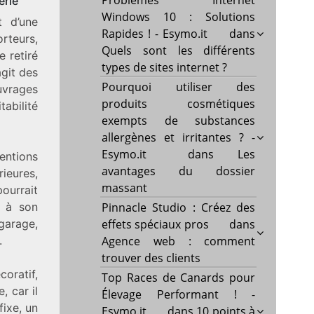
Problèmes Internet
erie
Windows 10 : Solutions
t d’une
Rapides ! - Esymo.it
dans
rteurs,
Quels sont les différents
e retiré
types de sites internet ?
agit des
Pourquoi utiliser des
uvrages
produits cosmétiques
tabilité
exempts de substances
allergènes et irritantes ? -
Esymo.it
dans
Les
ventions
avantages du dossier
ieures,
massant
ourrait
e à son
Pinnacle Studio : Créez des
 garage,
effets spéciaux pros
dans
.
Agence web : comment
trouver des clients
oratif,
Top Races de Canards pour
 car il
Élevage Performant ! -
fixe, un
Esymo.it
dans
10 points à