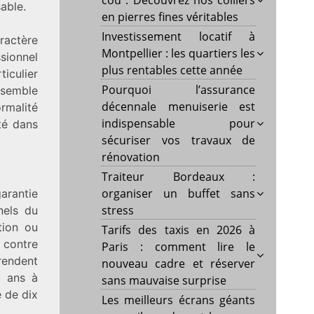
cou : Découvrez nos colliers
sable.
en pierres fines véritables
Investissement locatif à
actère
Montpellier : les quartiers les
sionnel
plus rentables cette année
iculier
Pourquoi l’assurance
nsemble
décennale menuiserie est
malité
indispensable pour
ité dans
sécuriser vos travaux de
rénovation
Traiteur Bordeaux :
organiser un buffet sans
arantie
stress
nels du
tion ou
Tarifs des taxis en 2026 à
 contre
Paris : comment lire le
rendent
nouveau cadre et réserver
x ans à
sans mauvaise surprise
 de dix
Les meilleurs écrans géants