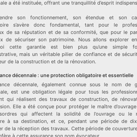
le a été instituée, offrant une tranquillité d’esprit indispen
endre son fonctionnement, son étendue et son car
toire s’avère donc fondamental, tant pour le profes
ux de sa réputation et de sa conformité, que pour le part
ux de sécuriser son patrimoine. Nous allons explorer e
uoi cette garantie est bien plus qu’une simple for
trative, mais un véritable pilier de confiance et de sécur
eur de la construction et de la rénovation.
ance décennale : une protection obligatoire et essentielle
rance décennale, également connue sous le nom de g
ale, est une obligation légale pour tous les profession
nt qui réalisent des travaux de construction, de rénova
nsion. Elle a été conçue pour protéger le maître d’ouvrage
sordres qui affectent la solidité de l’ouvrage ou le 
re à sa destination, et ce, pendant une période de di
r de la réception des travaux. Cette période de couverture
nfère à cette assurance son nom évocateur.