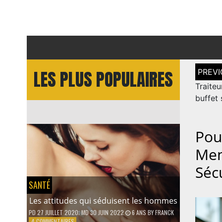
Naviga
LES PLUS POPULAIRES
de
l’article
Traite
buffet 
Pou
Men
Séc
SANTÉ
Les attitudes qui séduisent les hommes
PD
27 JUILLET 2020
; MD 30 JUIN 2022
6 ANS
BY
FRANCK
SUR
4 COMMENTAIRES