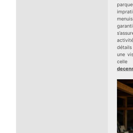
parque
imprat
menuis
garanti
s’assu
activi
détails
une vi
cel
decenn