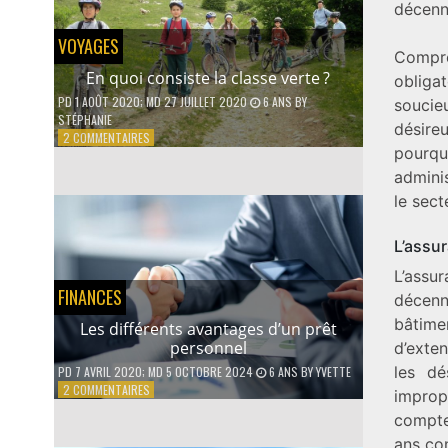
QUE
décenna
FAUT-
IL
VOYAGES
CONNAÎTRE
Compr
?
En quoi consiste la classe verte ?
obliga
PD
1 AOÛT 2020
; MD 27 JUILLET 2020
6 ANS
BY
soucie
STÉPHANIE
désire
SUR
2 COMMENTAIRES
pourq
EN
QUOI
adminis
CONSISTE
le sect
LA
CLASSE
L’assur
VERTE ?
L’assu
FINANCES
décenn
bâtime
Les différents avantages d’un prêt
personnel
d’exte
les dé
PD
7 AVRIL 2020
; MD 5 OCTOBRE 2024
6 ANS
BY
YVETTE
SUR
2 COMMENTAIRES
improp
LES
compte
DIFFÉRENTS
AVANTAGES
ans co