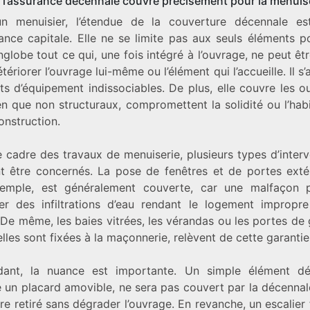
 l’assurance décennale couvre précisément pour la menuis
n menuisier, l’étendue de la couverture décennale es
ance capitale. Elle ne se limite pas aux seuls éléments po
globe tout ce qui, une fois intégré à l’ouvrage, ne peut êtr
tériorer l’ouvrage lui-même ou l’élément qui l’accueille. Il s’
ts d’équipement indissociables. De plus, elle couvre les o
en que non structuraux, compromettent la solidité ou l’habi
onstruction.
 cadre des travaux de menuiserie, plusieurs types d’inter
t être concernés. La pose de fenêtres et de portes extér
emple, est généralement couverte, car une malfaçon p
ner des infiltrations d’eau rendant le logement impropr
De même, les baies vitrées, les vérandas ou les portes de
elles sont fixées à la maçonnerie, relèvent de cette garantie
ant, la nuance est importante. Un simple élément déc
un placard amovible, ne sera pas couvert par la décennale,
re retiré sans dégrader l’ouvrage. En revanche, un escalier 