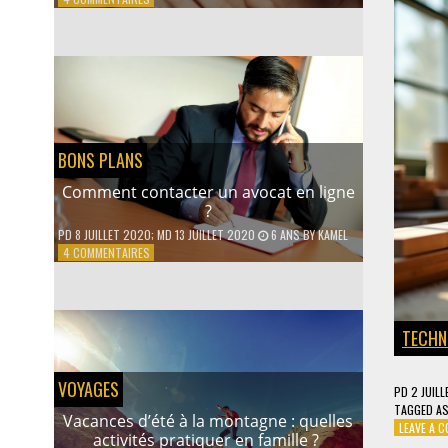
LES
ATTITUDES
QUI
SÉDUISENT
LES
HOMMES
BONS PLANS
Comment contacter un avocat en ligne
?
PD
8 JUILLET 2020
; MD 13 JUILLET 2020
6 ANS
BY
KAMEL
SUR
4 COMMENTAIRES
COMMENT
CONTACTER
UN
AVOCAT
TECHN
EN
LIGNE
?
VOYAGES
PD
2 JUIL
TAGGED
A
Vacances d’été à la montagne : quelles
LEAVE A 
activités pratiquer en famille ?