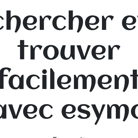
chercher e
trouver
facilemen
avec esym