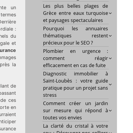
Les plus belles plages de
nte un
Grèce entre eaux turquoise
n termes
et paysages spectaculaires
Derrière
Pourquoi les annuaires
diale :
thématiques restent
nels du
précieux pour le SEO ?
égale et
urance
Plombier en urgence :
ommages
comment réagir
près la
efficacement en cas de fuite
Diagnostic immobilier à
Saint-Loubès : votre guide
llant de
pratique pour un projet sans
 passant
stress
 de ces
Comment créer un jardin
orte en
sur mesure qui répond à
rraient
toutes vos envies
nticiper
La clarté du cristal à votre
ssurance