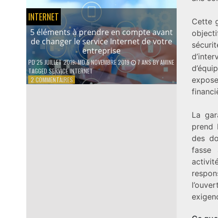
D’UN
INTERNET
PRÊT
Cette g
PERSONNEL
5 éléments à prendre en compte avant
object
de changer le service Internet de votre
sécuri
entreprise
d’inter
PD
25 JUILLET 2019
; MD 5 NOVEMBRE 2019
7 ANS
BY
AMINE
d’équip
TAGGED
SERVICE INTERNET
SUR
expos
2 COMMENTAIRES
5
financi
ÉLÉMENTS
À
PRENDRE
La gar
EN
prend 
COMPTE
des do
AVANT
DE
fasse 
CHANGER
activit
LE
respon
SERVICE
INTERNET
l’ouve
DE
exigenc
VOTRE
ENTREPRISE