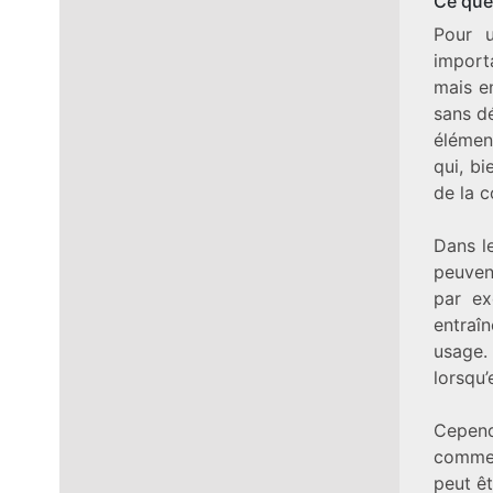
Ce que
Pour u
import
mais en
sans dé
élémen
qui, bi
de la c
Dans le
peuven
par ex
entraî
usage. 
lorsqu’
Cepend
comme 
peut êt