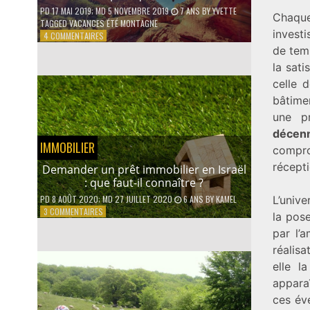
PD
17 MAI 2019
; MD 5 NOVEMBRE 2019
7 ANS
BY
YVETTE
Chaqu
TAGGED
VACANCES ÉTÉ MONTAGNE
investi
SUR
4 COMMENTAIRES
VACANCES
de temp
D’ÉTÉ
la sat
À
celle 
LA
MONTAGNE :
bâtimen
QUELLES
une pr
ACTIVITÉS
décen
PRATIQUER
IMMOBILIER
EN
compro
FAMILLE ?
récepti
Demander un prêt immobilier en Israël
: que faut-il connaître ?
L’unive
PD
8 AOÛT 2020
; MD 27 JUILLET 2020
6 ANS
BY
KAMEL
SUR
3 COMMENTAIRES
la pose
DEMANDER
par l’
UN
PRÊT
réalis
IMMOBILIER
elle l
EN
apparaî
ISRAËL
:
ces éve