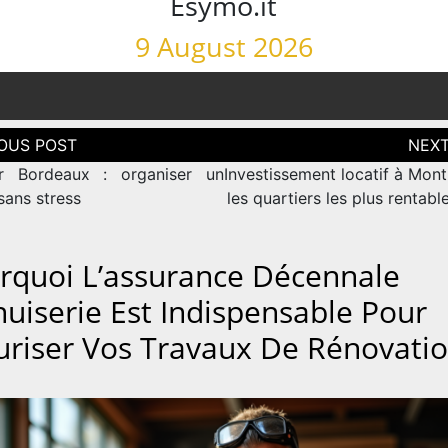
Esymo.it
9 August 2026
tion
ur Bordeaux : organiser un
Investissement locatif à Montp
sans stress
les quartiers les plus rentabl
rquoi L’assurance Décennale
uiserie Est Indispensable Pour
uriser Vos Travaux De Rénovati