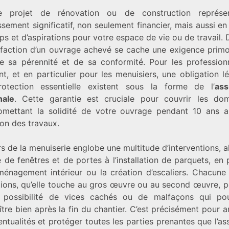
L’ASSURANCE
e projet de rénovation ou de construction représe
DÉCENNALE
ssement significatif, non seulement financier, mais aussi e
MENUISERIE
EST
s et d’aspirations pour votre espace de vie ou de travail. 
INDISPENSABLE
isfaction d’un ouvrage achevé se cache une exigence primor
POUR
de sa pérennité et de sa conformité. Pour les profession
SÉCURISER
VOS
t, et en particulier pour les menuisiers, une obligation l
TRAVAUX
otection essentielle existent sous la forme de l’
ass
DE
nale
. Cette garantie est cruciale pour couvrir les d
RÉNOVATION
mettant la solidité de votre ouvrage pendant 10 ans a
on des travaux.
rs de la menuiserie englobe une multitude d’interventions, a
 de fenêtres et de portes à l’installation de parquets, en
aménagement intérieur ou la création d’escaliers. Chacune
ations, qu’elle touche au gros œuvre ou au second œuvre, p
a possibilité de vices cachés ou de malfaçons qui pou
tre bien après la fin du chantier. C’est précisément pour a
ntualités et protéger toutes les parties prenantes que l’a