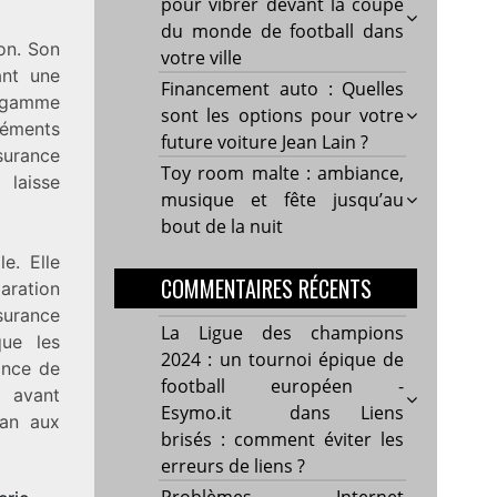
pour vibrer devant la coupe
du monde de football dans
ion. Son
votre ville
ant une
Financement auto : Quelles
e gamme
sont les options pour votre
éléments
future voiture Jean Lain ?
ssurance
Toy room malte : ambiance,
laisse
musique et fête jusqu’au
bout de la nuit
e. Elle
COMMENTAIRES RÉCENTS
aration
surance
La Ligue des champions
que les
2024 : un tournoi épique de
rance de
football européen -
t avant
Esymo.it
dans
Liens
san aux
brisés : comment éviter les
erreurs de liens ?