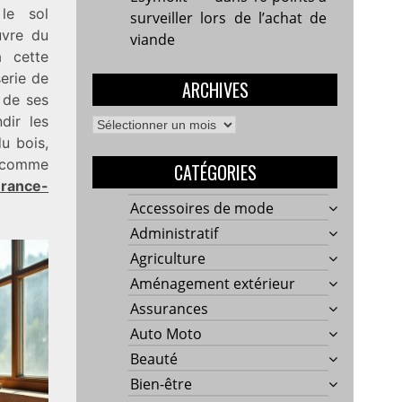
 le sol
surveiller lors de l’achat de
uvre du
viande
à cette
serie de
ARCHIVES
 de ses
dir les
Archives
du bois,
, comme
CATÉGORIES
rance-
Accessoires de mode
Administratif
Agriculture
Aménagement extérieur
Assurances
Auto Moto
Beauté
Bien-être