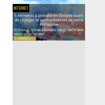
D’UN
INTERNET
PRÊT
PERSONNEL
5 éléments à prendre en compte avant
de changer le service Internet de votre
entreprise
PD
25 JUILLET 2019
; MD 5 NOVEMBRE 2019
7 ANS
BY
AMINE
TAGGED
SERVICE INTERNET
SUR
2 COMMENTAIRES
5
ÉLÉMENTS
À
PRENDRE
EN
COMPTE
AVANT
DE
CHANGER
LE
SERVICE
INTERNET
DE
VOTRE
ENTREPRISE