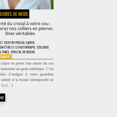
SOIRES DE MODE
arté du cristal à votre cou :
rez nos colliers en pierres
fines véritables
LET 2026
BY
PASCAL CABUS
IEN-ÊTRE ET LITHOTHÉRAPIE
,
COLLIERS
S FINES
,
CRISTAL DE ROCHE
ON
 COMMENT
LA
n bijou en pierre fine autour du cou
CLARTÉ
 seulement un geste esthétique. C’est
DU
ière d’intégrer à votre quotidien
CRISTAL
À
 subtile et la beauté intemporelle de
VOTRE
e. La […]
COU
:
ORE
DÉCOUVREZ
NOS
COLLIERS
EN