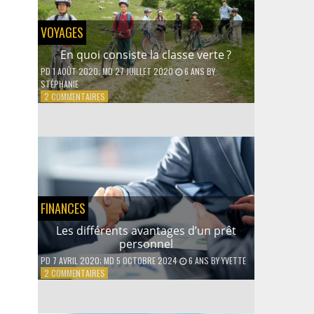
QUE
FAUT-
IL
VOYAGES
CONNAÎTRE
?
En quoi consiste la classe verte ?
PD
1 AOÛT 2020
; MD 27 JUILLET 2020
6 ANS
BY
STÉPHANIE
SUR
2 COMMENTAIRES
EN
QUOI
CONSISTE
LA
CLASSE
VERTE ?
FINANCES
Les différents avantages d’un prêt
personnel
PD
7 AVRIL 2020
; MD 5 OCTOBRE 2024
6 ANS
BY
YVETTE
SUR
2 COMMENTAIRES
LES
DIFFÉRENTS
AVANTAGES