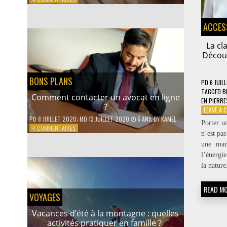
LES
ATTITUDES
ACCES
QUI
SÉDUISENT
LES
La cl
HOMMES
Découv
BONS PLANS
PD
6 JUIL
TAGGED
B
Comment contacter un avocat en ligne
EN PIERRE
?
LEAVE A
PD
8 JUILLET 2020
; MD 13 JUILLET 2020
6 ANS
BY
KAMEL
Porter u
SUR
4 COMMENTAIRES
n’est pas
COMMENT
une man
CONTACTER
UN
l’énergie
AVOCAT
la natur
EN
LIGNE
READ M
?
VOYAGES
Vacances d’été à la montagne : quelles
activités pratiquer en famille ?