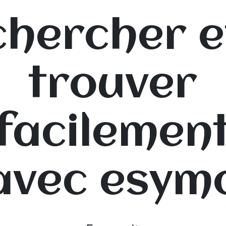
chercher e
trouver
facilemen
avec esym