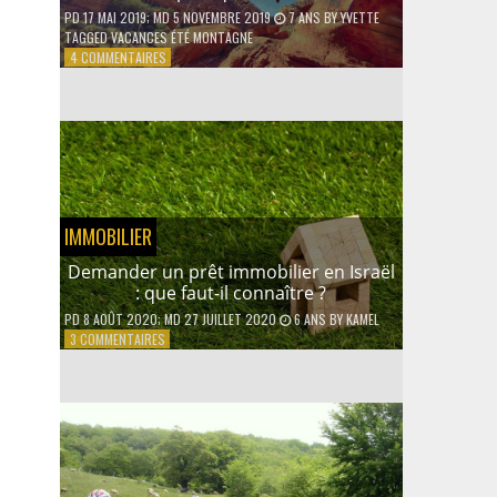
PD
17 MAI 2019
; MD 5 NOVEMBRE 2019
7 ANS
BY
YVETTE
TAGGED
VACANCES ÉTÉ MONTAGNE
SUR
4 COMMENTAIRES
VACANCES
D’ÉTÉ
À
LA
MONTAGNE :
QUELLES
ACTIVITÉS
PRATIQUER
IMMOBILIER
EN
FAMILLE ?
Demander un prêt immobilier en Israël
: que faut-il connaître ?
PD
8 AOÛT 2020
; MD 27 JUILLET 2020
6 ANS
BY
KAMEL
SUR
3 COMMENTAIRES
DEMANDER
UN
PRÊT
IMMOBILIER
EN
ISRAËL
: