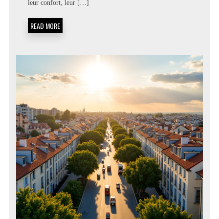
CHIENS
leur confort, leur […]
ET
CHATS
READ MORE
EN
2026
:
LE
COMPARATIF
COMPLET