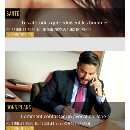
SANTÉ
Les attitudes qui séduisent les hommes
PD
27 JUILLET 2020
; MD 30 JUIN 2022
6 ANS
BY
FRANCK
SUR
4 COMMENTAIRES
LES
ATTITUDES
QUI
SÉDUISENT
LES
HOMMES
BONS PLANS
Comment contacter un avocat en ligne ?
PD
8 JUILLET 2020
; MD 13 JUILLET 2020
6 ANS
BY
KAMEL
SUR
4 COMMENTAIRES