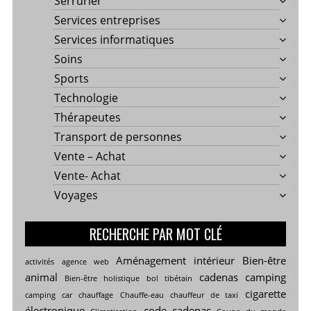
Serrurier
Services entreprises
Services informatiques
Soins
Sports
Technologie
Thérapeutes
Transport de personnes
Vente – Achat
Vente- Achat
Voyages
RECHERCHE PAR MOT CLÉ
Aménagement intérieur
Bien-être
activités
agence web
animal
cadenas
camping
Bien-être holistique
bol tibétain
cigarette
camping car
chauffage
Chauffe-eau
chauffeur de taxi
électronique
code cadenas