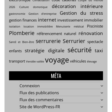
Climatisation
Coupe du monde
décoration intérieure
2026
Culture
domotique
Gestion du stress
gastronomie
Gestion d'entreprise
internet
gestion finances
investissement immobilier
Pisciniste
isolation
location immobilière
Menuiserie
médical
Plomberie
rénovation
référencement naturel
serrurerie
Serrurier
spectacle
Santé et Bien-être
sécurité
stratégie digitale
taxi
enfants
voyage
transport
véhicules
Vendée vallée
élevage
MÉTA
Connexion
Flux des publications
Flux des commentaires
Site de WordPress-FR