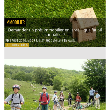
PRATIQUER
EN
FAMILLE ?
IMMOBILIER
Demander un prêt immobilier en Israël : que faut-il
connaître ?
PD
8 AOÛT 2020
; MD 27 JUILLET 2020
6 ANS
BY
KAMEL
SUR
3 COMMENTAIRES
DEMANDER
UN
PRÊT
IMMOBILIER
EN
ISRAËL
:
QUE
FAUT-
IL
CONNAÎTRE
?