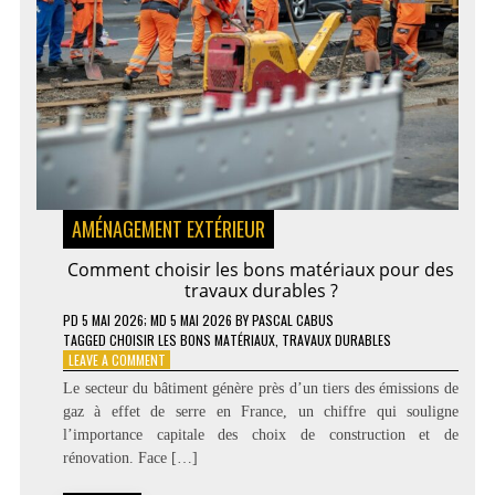
AMÉNAGEMENT EXTÉRIEUR
Comment choisir les bons matériaux pour des
travaux durables ?
PD
5 MAI 2026
; MD 5 MAI 2026
BY
PASCAL CABUS
TAGGED
CHOISIR LES BONS MATÉRIAUX
,
TRAVAUX DURABLES
ON
LEAVE A COMMENT
COMMENT
Le secteur du bâtiment génère près d’un tiers des émissions de
CHOISIR
gaz à effet de serre en France, un chiffre qui souligne
LES
l’importance capitale des choix de construction et de
BONS
MATÉRIAUX
rénovation. Face […]
POUR