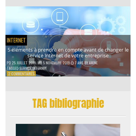
AVANTAGES
D’UN
PRÊT
PERSONNEL
INTERNET
5 éléments à prendre en compte avant de changer le
service Internet de votre entreprise
PD
25 JUILLET 2019
; MD 5 NOVEMBRE 2019
7 ANS
BY
AMINE
TAGGED
SERVICE INTERNET
SUR
2 COMMENTAIRES
5
ÉLÉMENTS
À
PRENDRE
TAG bibliographie
EN
COMPTE
AVANT
DE
CHANGER
LE
SERVICE