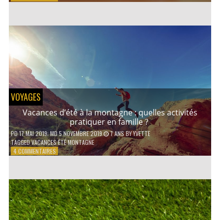
COMMENT
CONTACTER
UN
AVOCAT
EN
LIGNE
?
VOYAGES
Vacances d’été à la montagne : quelles activités
pratiquer en famille ?
PD
17 MAI 2019
; MD 5 NOVEMBRE 2019
7 ANS
BY
YVETTE
TAGGED
VACANCES ÉTÉ MONTAGNE
SUR
4 COMMENTAIRES
VACANCES
D’ÉTÉ
À
LA
MONTAGNE :
QUELLES
ACTIVITÉS