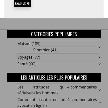
DES
READ MORE
TRAVAUX
DURABLES
?
CATEGORIES POPULAIRES
Maison
(189)
Plombier
(41)
Voyages
(77)
Santé
(60)
LES ARTICLES LES PLUS POPULAIRES
sur
Les attitudes qui
4 commentaires
Les
séduisent les hommes
attitu
sur
Comment contacter un
4 commentaires
qui
Comm
avocat en ligne ?