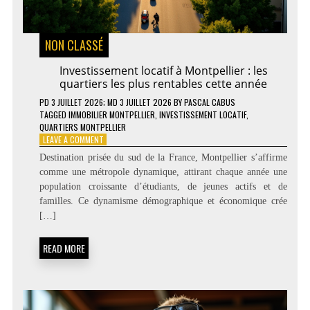
NON CLASSÉ
Investissement locatif à Montpellier : les
quartiers les plus rentables cette année
PD
3 JUILLET 2026
; MD 3 JUILLET 2026
BY
PASCAL CABUS
TAGGED
IMMOBILIER MONTPELLIER
,
INVESTISSEMENT LOCATIF
,
QUARTIERS MONTPELLIER
ON
LEAVE A COMMENT
INVESTISSEMENT
Destination prisée du sud de la France, Montpellier s’affirme
LOCATIF
comme une métropole dynamique, attirant chaque année une
À
population croissante d’étudiants, de jeunes actifs et de
MONTPELLIER
:
familles. Ce dynamisme démographique et économique crée
LES
[…]
QUARTIERS
LES
READ MORE
PLUS
RENTABLES
CETTE
ANNÉE