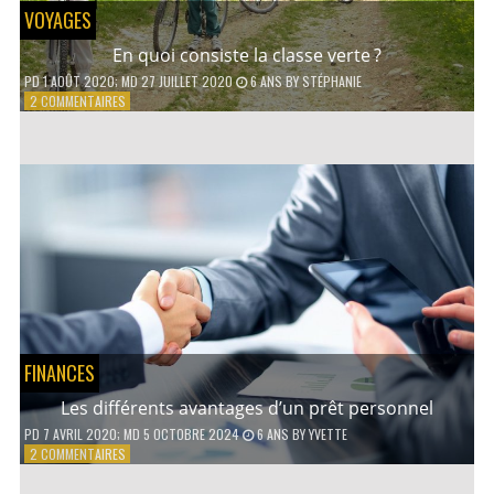
VOYAGES
En quoi consiste la classe verte ?
PD
1 AOÛT 2020
; MD 27 JUILLET 2020
6 ANS
BY
STÉPHANIE
SUR
2 COMMENTAIRES
EN
QUOI
CONSISTE
LA
CLASSE
VERTE ?
FINANCES
Les différents avantages d’un prêt personnel
PD
7 AVRIL 2020
; MD 5 OCTOBRE 2024
6 ANS
BY
YVETTE
SUR
2 COMMENTAIRES
LES
DIFFÉRENTS