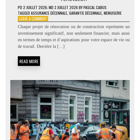
PD
2 JUILLET 2026
; MD 3 JUILLET 2026
BY
PASCAL CABUS
TAGGED
ASSURANCE DÉCENNALE
,
GARANTIE DÉCENNALE
,
MENUISERIE
ON
LEAVE A COMMENT
POURQUOI
Chaque projet de rénovation ou de construction représente un
L’ASSURANCE
investissement significatif, non seulement financier, mais aussi
DÉCENNALE
en termes de temps et d’aspirations pour votre espace de vie ou
MENUISERIE
EST
de travail. Derrière la […]
INDISPENSABLE
POUR
READ MORE
SÉCURISER
VOS
TRAVAUX
DE
RÉNOVATION