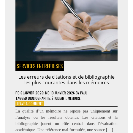
INTERNET
DE
VOTRE
ENTREPRISE
SERVICES ENTREPRISES
Les erreurs de citations et de bibliographie
les plus courantes dans les mémoires
PD
6 JANVIER 2026
; MD 10 JANVIER 2026
BY
PAUL
TAGGED
BIBLIOGRAPHIE
,
ÉTUDIANT
,
MÉMOIRE
ON
LEAVE A COMMENT
LES
La qualité d’un mémoire ne repose pas uniquement sur
ERREURS
l’analyse ou les résultats obtenus. Les citations et la
DE
bibliographie jouent un rôle central dans l’évaluation
CITATIONS
ET
académique. Une référence mal formulée, une source […]