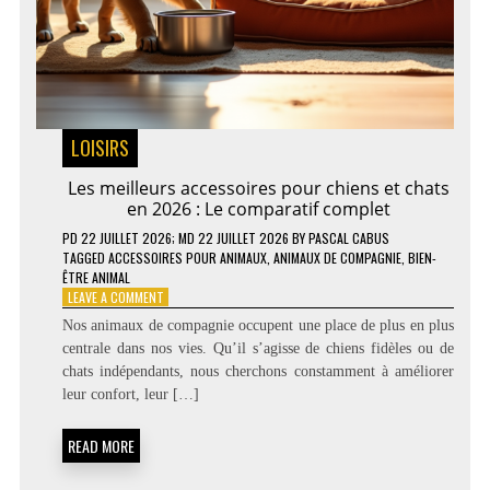
LOISIRS
Les meilleurs accessoires pour chiens et chats
en 2026 : Le comparatif complet
PD
22 JUILLET 2026
; MD 22 JUILLET 2026
BY
PASCAL CABUS
TAGGED
ACCESSOIRES POUR ANIMAUX
,
ANIMAUX DE COMPAGNIE
,
BIEN-
ÊTRE ANIMAL
ON
LEAVE A COMMENT
LES
Nos animaux de compagnie occupent une place de plus en plus
MEILLEURS
centrale dans nos vies. Qu’il s’agisse de chiens fidèles ou de
ACCESSOIRES
chats indépendants, nous cherchons constamment à améliorer
POUR
CHIENS
leur confort, leur […]
ET
CHATS
READ MORE
EN
2026