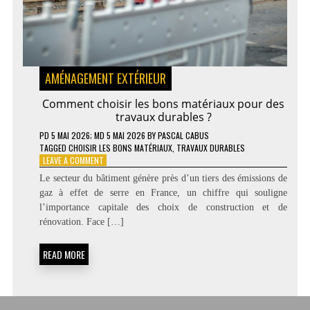
AMÉNAGEMENT EXTÉRIEUR
Comment choisir les bons matériaux pour des
travaux durables ?
PD
5 MAI 2026
; MD 5 MAI 2026
BY
PASCAL CABUS
TAGGED
CHOISIR LES BONS MATÉRIAUX
,
TRAVAUX DURABLES
ON
LEAVE A COMMENT
COMMENT
Le secteur du bâtiment génère près d’un tiers des émissions de
CHOISIR
gaz à effet de serre en France, un chiffre qui souligne
LES
l’importance capitale des choix de construction et de
BONS
MATÉRIAUX
rénovation. Face […]
POUR
DES
READ MORE
TRAVAUX
DURABLES
?