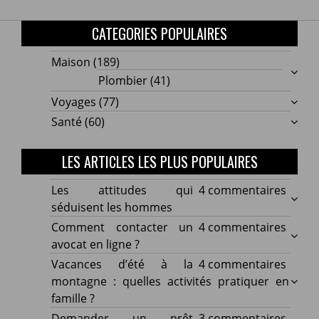
CATEGORIES POPULAIRES
Maison
(189)
Plombier
(41)
Voyages
(77)
Santé
(60)
LES ARTICLES LES PLUS POPULAIRES
sur
Les attitudes qui
4 commentaires
Les
séduisent les hommes
attitu
sur
Comment contacter un
4 commentaires
qui
Comm
avocat en ligne ?
sédui
conta
sur
Vacances d’été à la
4 commentaires
les
un
Vacan
montagne : quelles activités pratiquer en
homm
avoca
d’été
famille ?
en
à
sur
Demander un prêt
3 commentaires