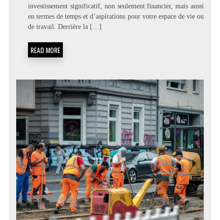
L’ASSURANCE
investissement significatif, non seulement financier, mais aussi
DÉCENNALE
en termes de temps et d’aspirations pour votre espace de vie ou
MENUISERIE
EST
de travail. Derrière la […]
INDISPENSABLE
POUR
READ MORE
SÉCURISER
VOS
TRAVAUX
DE
RÉNOVATION