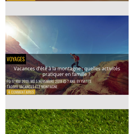
COMMENT
CONTACTER
UN
AVOCAT
EN
LIGNE
?
VOYAGES
Vacances d’été à la montagne : quelles activités
pratiquer en famille ?
PD
17 MAI 2019
; MD 5 NOVEMBRE 2019
7 ANS
BY
YVETTE
TAGGED
VACANCES ÉTÉ MONTAGNE
SUR
4 COMMENTAIRES
VACANCES
D’ÉTÉ
À
LA
MONTAGNE :
QUELLES
ACTIVITÉS