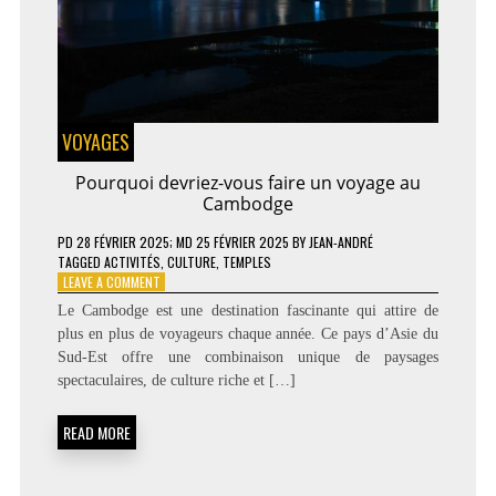
VOYAGES
Pourquoi devriez-vous faire un voyage au
Cambodge
PD
28 FÉVRIER 2025
; MD 25 FÉVRIER 2025
BY
JEAN-ANDRÉ
TAGGED
ACTIVITÉS
,
CULTURE
,
TEMPLES
ON
LEAVE A COMMENT
POURQUOI
Le Cambodge est une destination fascinante qui attire de
DEVRIEZ-
plus en plus de voyageurs chaque année. Ce pays d’Asie du
VOUS
Sud-Est offre une combinaison unique de paysages
FAIRE
UN
spectaculaires, de culture riche et […]
VOYAGE
AU
READ MORE
CAMBODGE