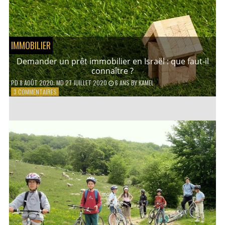
PRATIQUER
EN
FAMILLE ?
IMMOBILIER
Demander un prêt immobilier en Israël : que faut-il
connaître ?
PD
8 AOÛT 2020
; MD 27 JUILLET 2020
6 ANS
BY
KAMEL
SUR
3 COMMENTAIRES
DEMANDER
UN
PRÊT
IMMOBILIER
EN
ISRAËL
:
QUE
FAUT-
IL
CONNAÎTRE
?