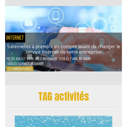
AVANTAGES
D’UN
PRÊT
PERSONNEL
INTERNET
5 éléments à prendre en compte avant de changer le
service Internet de votre entreprise
PD
25 JUILLET 2019
; MD 5 NOVEMBRE 2019
7 ANS
BY
AMINE
TAGGED
SERVICE INTERNET
SUR
2 COMMENTAIRES
5
ÉLÉMENTS
À
PRENDRE
TAG activités
EN
COMPTE
AVANT
DE
CHANGER
LE
SERVICE