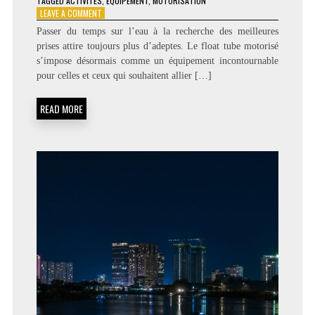
TAGGED
ACTIVITÉS
,
ÉQUIPEMENT
,
MOTORISATION
ON
LEAVE A COMMENT
FLOAT
Passer du temps sur l’eau à la recherche des meilleures
TUBE
prises attire toujours plus d’adeptes. Le float tube motorisé
MOTORISÉ
s’impose désormais comme un équipement incontournable
:
DÉCOUVREZ
pour celles et ceux qui souhaitent allier […]
LES
AVANTAGES
READ MORE
CAPTIVANTS
ET
LES
RAISONS
DE
CRAQUER