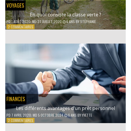
VOYAGES
En quoi consiste la classe verte ?
PD
1 AOÛT 2020
; MD 27 JUILLET 2020
6 ANS
BY
STÉPHANIE
SUR
2 COMMENTAIRES
EN
QUOI
CONSISTE
LA
CLASSE
VERTE ?
FINANCES
Les différents avantages d’un prêt personnel
PD
7 AVRIL 2020
; MD 5 OCTOBRE 2024
6 ANS
BY
YVETTE
SUR
2 COMMENTAIRES
LES
DIFFÉRENTS