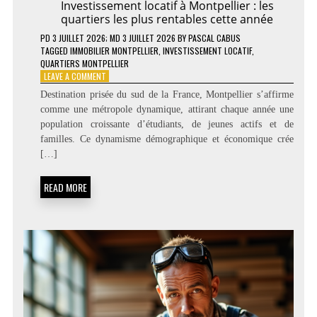
Investissement locatif à Montpellier : les
quartiers les plus rentables cette année
PD
3 JUILLET 2026
; MD 3 JUILLET 2026
BY
PASCAL CABUS
TAGGED
IMMOBILIER MONTPELLIER
,
INVESTISSEMENT LOCATIF
,
QUARTIERS MONTPELLIER
ON
LEAVE A COMMENT
INVESTISSEMENT
Destination prisée du sud de la France, Montpellier s’affirme
LOCATIF
comme une métropole dynamique, attirant chaque année une
À
population croissante d’étudiants, de jeunes actifs et de
MONTPELLIER
:
familles. Ce dynamisme démographique et économique crée
LES
[…]
QUARTIERS
LES
READ MORE
PLUS
RENTABLES
CETTE
ANNÉE