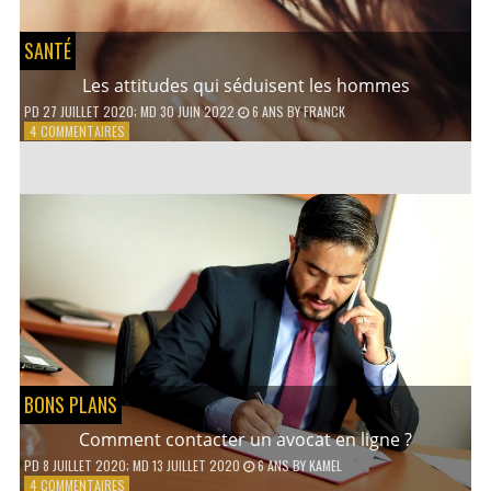
SANTÉ
Les attitudes qui séduisent les hommes
PD
27 JUILLET 2020
; MD 30 JUIN 2022
6 ANS
BY
FRANCK
SUR
4 COMMENTAIRES
LES
ATTITUDES
QUI
SÉDUISENT
LES
HOMMES
BONS PLANS
Comment contacter un avocat en ligne ?
PD
8 JUILLET 2020
; MD 13 JUILLET 2020
6 ANS
BY
KAMEL
SUR
4 COMMENTAIRES