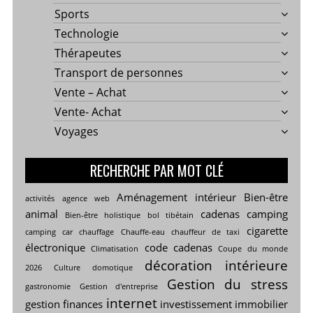
Sports
Technologie
Thérapeutes
Transport de personnes
Vente – Achat
Vente- Achat
Voyages
RECHERCHE PAR MOT CLÉ
Aménagement intérieur
Bien-être
activités
agence web
animal
cadenas
camping
Bien-être holistique
bol tibétain
cigarette
camping car
chauffage
Chauffe-eau
chauffeur de taxi
électronique
code cadenas
Climatisation
Coupe du monde
décoration intérieure
2026
Culture
domotique
Gestion du stress
gastronomie
Gestion d'entreprise
internet
gestion finances
investissement immobilier