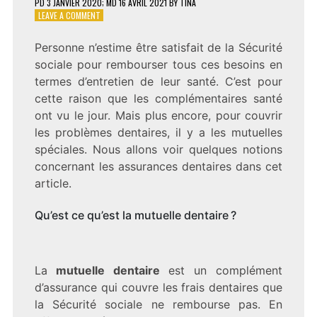
PD
3 JANVIER 2020
; MD 16 AVRIL 2021
BY
TINA
ON
LEAVE A COMMENT
QUELQUES
NOTIONS
Personne n’estime être satisfait de la Sécurité
SUR
sociale pour rembourser tous ces besoins en
LES
MUTUELLES
termes d’entretien de leur santé. C’est pour
DENTAIRES
cette raison que les complémentaires santé
ont vu le jour. Mais plus encore, pour couvrir
les problèmes dentaires, il y a les mutuelles
spéciales. Nous allons voir quelques notions
concernant les assurances dentaires dans cet
article.
Qu’est ce qu’est la mutuelle dentaire ?
La
mutuelle dentaire
est un complément
d’assurance qui couvre les frais dentaires que
la Sécurité sociale ne rembourse pas. En