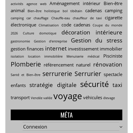
Aménagement intérieur
Bien-être
activités
agence web
animal
cadenas
camping
Bien-être holistique
bol tibétain
cigarette
camping car
chauffage
Chauffe-eau
chauffeur de taxi
électronique
code cadenas
Climatisation
Coupe du monde
décoration intérieure
2026
Culture
domotique
Gestion du stress
gastronomie
Gestion d'entreprise
internet
gestion finances
investissement immobilier
Pisciniste
isolation
location immobilière
Menuiserie
médical
Plomberie
rénovation
référencement naturel
serrurerie
Serrurier
spectacle
Santé et Bien-être
sécurité
stratégie digitale
taxi
enfants
voyage
transport
véhicules
Vendée vallée
élevage
MÉTA
Connexion