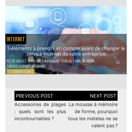
AVANTAGES
D’UN
PRÊT
PERSONNEL
INTERNET
5 éléments à prendre en compte avant de changer le
service Internet de votre entreprise
PD
25 JUILLET 2019
; MD 5 NOVEMBRE 2019
7 ANS
BY
AMINE
TAGGED
SERVICE INTERNET
SUR
2 COMMENTAIRES
5
ÉLÉMENTS
À
PRENDRE
Navigation
EN
de
COMPTE
l’article
Accessoires de plages
La mousse à mémoire
AVANT
: quels sont les plus
de forme, pourquoi
DE
incontournables ?
tous les matelas ne se
CHANGER
LE
valent pas ?
SERVICE