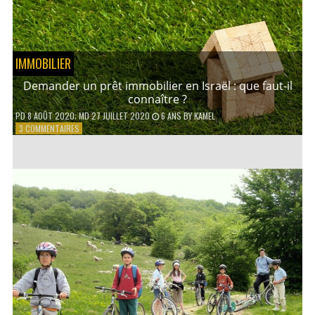
PRATIQUER
EN
FAMILLE ?
IMMOBILIER
Demander un prêt immobilier en Israël : que faut-il
connaître ?
PD
8 AOÛT 2020
; MD 27 JUILLET 2020
6 ANS
BY
KAMEL
SUR
3 COMMENTAIRES
DEMANDER
UN
PRÊT
IMMOBILIER
EN
ISRAËL
:
QUE
FAUT-
IL
CONNAÎTRE
?