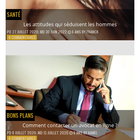
SANTÉ
Les attitudes qui séduisent les hommes
PD
27 JUILLET 2020
; MD 30 JUIN 2022
6 ANS
BY
FRANCK
SUR
4 COMMENTAIRES
LES
ATTITUDES
QUI
SÉDUISENT
LES
HOMMES
BONS PLANS
Comment contacter un avocat en ligne ?
PD
8 JUILLET 2020
; MD 13 JUILLET 2020
6 ANS
BY
KAMEL
SUR
4 COMMENTAIRES