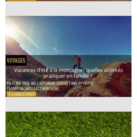
COMMENT
CONTACTER
UN
AVOCAT
EN
LIGNE
?
VOYAGES
Vacances d’été à la montagne : quelles activités
pratiquer en famille ?
PD
17 MAI 2019
; MD 5 NOVEMBRE 2019
7 ANS
BY
YVETTE
TAGGED
VACANCES ÉTÉ MONTAGNE
SUR
4 COMMENTAIRES
VACANCES
D’ÉTÉ
À
LA
MONTAGNE :
QUELLES
ACTIVITÉS