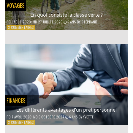
VOYAGES
En quoi consiste la classe verte ?
PD
1 AOÛT 2020
; MD 27 JUILLET 2020
6 ANS
BY
STÉPHANIE
SUR
2 COMMENTAIRES
EN
QUOI
CONSISTE
LA
CLASSE
VERTE ?
FINANCES
Les différents avantages d’un prêt personnel
PD
7 AVRIL 2020
; MD 5 OCTOBRE 2024
6 ANS
BY
YVETTE
SUR
2 COMMENTAIRES
LES
DIFFÉRENTS