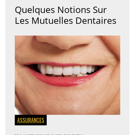
INTERNET
Quelques Notions Sur
DE
VOTRE
Les Mutuelles Dentaires
ENTREPRISE
ASSURANCES