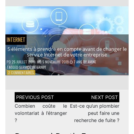
AVANTAGES
D’UN
PRÊT
PERSONNEL
INTERNET
5 éléments à prendre en compte avant de changer le
service Internet de votre entreprise
PD
25 JUILLET 2019
; MD 5 NOVEMBRE 2019
7 ANS
BY
AMINE
TAGGED
SERVICE INTERNET
SUR
2 COMMENTAIRES
5
ÉLÉMENTS
À
PRENDRE
Navigation
EN
de
COMPTE
l’article
Combien coûte le
Est-ce qu’un plombier
AVANT
volontariat à l’étranger
peut faire une
DE
?
recherche de fuite ?
CHANGER
LE
SERVICE