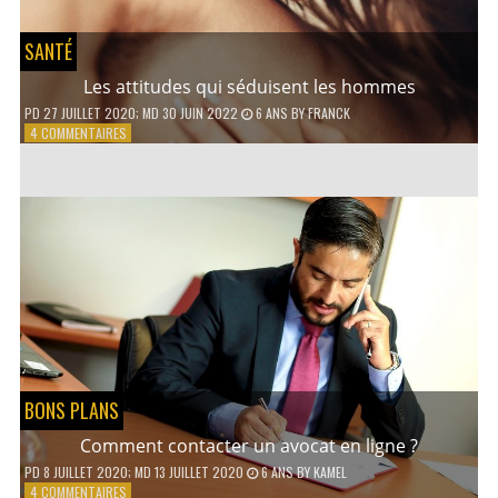
SANTÉ
Les attitudes qui séduisent les hommes
PD
27 JUILLET 2020
; MD 30 JUIN 2022
6 ANS
BY
FRANCK
SUR
4 COMMENTAIRES
LES
ATTITUDES
QUI
SÉDUISENT
LES
HOMMES
BONS PLANS
Comment contacter un avocat en ligne ?
PD
8 JUILLET 2020
; MD 13 JUILLET 2020
6 ANS
BY
KAMEL
SUR
4 COMMENTAIRES