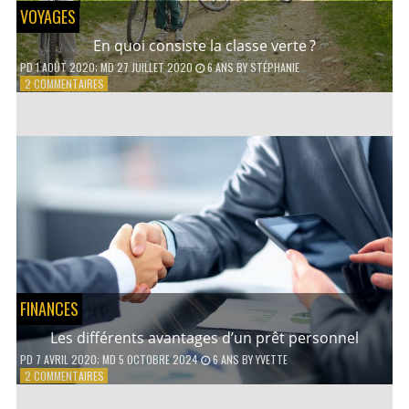
VOYAGES
En quoi consiste la classe verte ?
PD
1 AOÛT 2020
; MD 27 JUILLET 2020
6 ANS
BY
STÉPHANIE
SUR
2 COMMENTAIRES
EN
QUOI
CONSISTE
LA
CLASSE
VERTE ?
FINANCES
Les différents avantages d’un prêt personnel
PD
7 AVRIL 2020
; MD 5 OCTOBRE 2024
6 ANS
BY
YVETTE
SUR
2 COMMENTAIRES
LES
DIFFÉRENTS