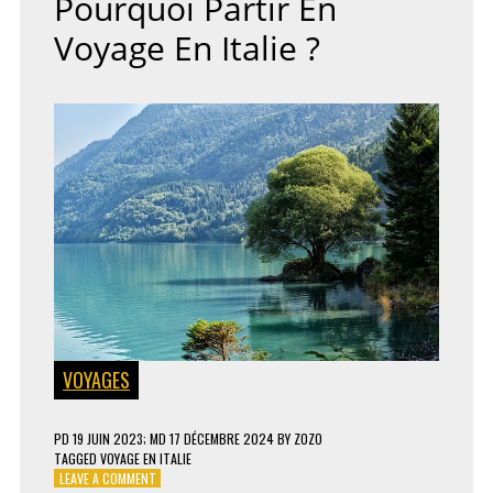
Pourquoi Partir En
INTERNET
DE
Voyage En Italie ?
VOTRE
ENTREPRISE
VOYAGES
PD
19 JUIN 2023
; MD 17 DÉCEMBRE 2024
BY
ZOZO
TAGGED
VOYAGE EN ITALIE
ON
LEAVE A COMMENT