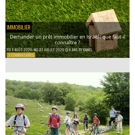
PRATIQUER
EN
FAMILLE ?
IMMOBILIER
Demander un prêt immobilier en Israël : que faut-il
connaître ?
PD
8 AOÛT 2020
; MD 27 JUILLET 2020
6 ANS
BY
KAMEL
SUR
3 COMMENTAIRES
DEMANDER
UN
PRÊT
IMMOBILIER
EN
ISRAËL
:
QUE
FAUT-
IL
CONNAÎTRE
?