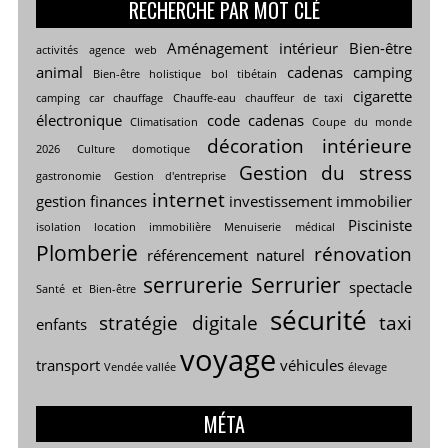
RECHERCHE PAR MOT CLÉ
Aménagement intérieur
Bien-être
activités
agence web
animal
cadenas
camping
Bien-être holistique
bol tibétain
cigarette
camping car
chauffage
Chauffe-eau
chauffeur de taxi
électronique
code cadenas
Climatisation
Coupe du monde
décoration intérieure
2026
Culture
domotique
Gestion du stress
gastronomie
Gestion d'entreprise
internet
gestion finances
investissement immobilier
Pisciniste
isolation
location immobilière
Menuiserie
médical
Plomberie
rénovation
référencement naturel
serrurerie
Serrurier
spectacle
Santé et Bien-être
sécurité
stratégie digitale
taxi
enfants
voyage
transport
véhicules
Vendée vallée
élevage
MÉTA