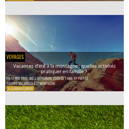
COMMENT
CONTACTER
UN
AVOCAT
EN
LIGNE
?
VOYAGES
Vacances d’été à la montagne : quelles activités
pratiquer en famille ?
PD
17 MAI 2019
; MD 5 NOVEMBRE 2019
7 ANS
BY
YVETTE
TAGGED
VACANCES ÉTÉ MONTAGNE
SUR
4 COMMENTAIRES
VACANCES
D’ÉTÉ
À
LA
MONTAGNE :
QUELLES
ACTIVITÉS