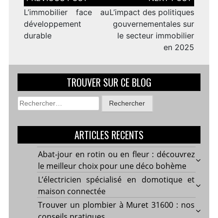
de
l’article
L’immobilier face au
L’impact des politiques
développement
gouvernementales sur
durable
le secteur immobilier
en 2025
TROUVER SUR CE BLOG
Rechercher :
ARTICLES RECENTS
Abat-jour en rotin ou en fleur : découvrez
le meilleur choix pour une déco bohème
L’électricien spécialisé en domotique et
maison connectée
Trouver un plombier à Muret 31600 : nos
conseils pratiques