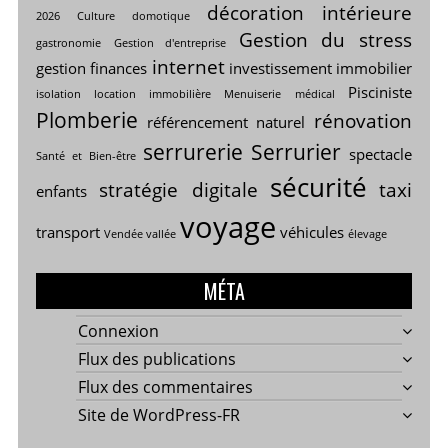
décoration intérieure
2026
Culture
domotique
Gestion du stress
gastronomie
Gestion d'entreprise
internet
gestion finances
investissement immobilier
Pisciniste
isolation
location immobilière
Menuiserie
médical
Plomberie
rénovation
référencement naturel
serrurerie
Serrurier
spectacle
Santé et Bien-être
sécurité
stratégie digitale
taxi
enfants
voyage
transport
véhicules
Vendée vallée
élevage
MÉTA
Connexion
Flux des publications
Flux des commentaires
Site de WordPress-FR