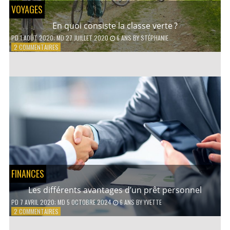
VOYAGES
En quoi consiste la classe verte ?
PD
1 AOÛT 2020
; MD 27 JUILLET 2020
6 ANS
BY
STÉPHANIE
SUR
2 COMMENTAIRES
EN
QUOI
CONSISTE
LA
CLASSE
VERTE ?
FINANCES
Les différents avantages d’un prêt personnel
PD
7 AVRIL 2020
; MD 5 OCTOBRE 2024
6 ANS
BY
YVETTE
SUR
2 COMMENTAIRES
LES
DIFFÉRENTS