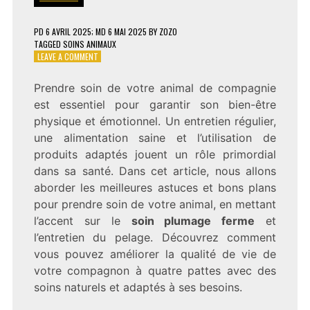
PD
6 AVRIL 2025
; MD 6 MAI 2025
BY
ZOZO
TAGGED
SOINS ANIMAUX
ON
LEAVE A COMMENT
LES
MEILLEURES
Prendre soin de votre animal de compagnie
ASTUCES
est essentiel pour garantir son bien-être
ET
BONS
physique et émotionnel. Un entretien régulier,
PLANS
une alimentation saine et l’utilisation de
POUR
produits adaptés jouent un rôle primordial
LE
SOIN
dans sa santé. Dans cet article, nous allons
ET
aborder les meilleures astuces et bons plans
LE
pour prendre soin de votre animal, en mettant
BIEN-
ÊTRE
l’accent sur le
soin plumage ferme
et
DE
l’entretien du pelage. Découvrez comment
VOTRE
vous pouvez améliorer la qualité de vie de
ANIMAL.
votre compagnon à quatre pattes avec des
soins naturels et adaptés à ses besoins.