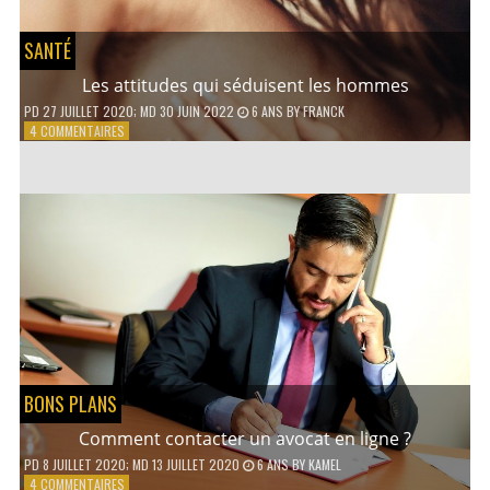
SANTÉ
Les attitudes qui séduisent les hommes
PD
27 JUILLET 2020
; MD 30 JUIN 2022
6 ANS
BY
FRANCK
SUR
4 COMMENTAIRES
LES
ATTITUDES
QUI
SÉDUISENT
LES
HOMMES
BONS PLANS
Comment contacter un avocat en ligne ?
PD
8 JUILLET 2020
; MD 13 JUILLET 2020
6 ANS
BY
KAMEL
SUR
4 COMMENTAIRES