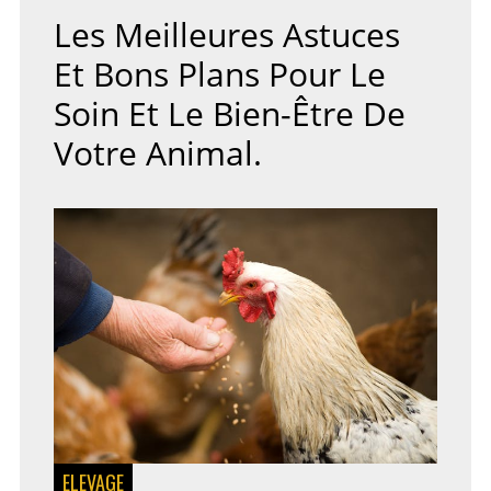
INTERNET
Les Meilleures Astuces
DE
VOTRE
Et Bons Plans Pour Le
ENTREPRISE
Soin Et Le Bien-Être De
Votre Animal.
ELEVAGE