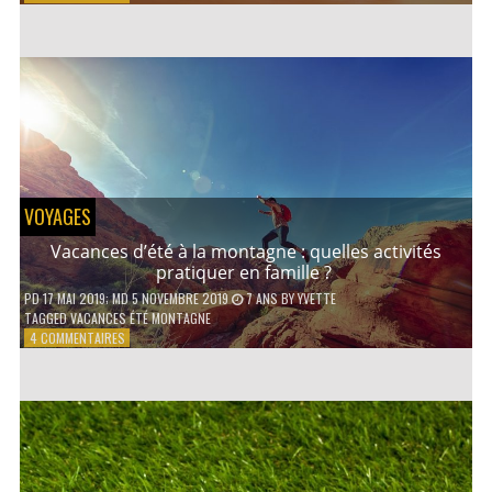
COMMENT
CONTACTER
UN
AVOCAT
EN
LIGNE
?
VOYAGES
Vacances d’été à la montagne : quelles activités
pratiquer en famille ?
PD
17 MAI 2019
; MD 5 NOVEMBRE 2019
7 ANS
BY
YVETTE
TAGGED
VACANCES ÉTÉ MONTAGNE
SUR
4 COMMENTAIRES
VACANCES
D’ÉTÉ
À
LA
MONTAGNE :
QUELLES
ACTIVITÉS