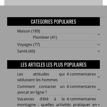
CATEGORIES POPULAIRES
Maison
(189)
Plombier
(41)
Voyages
(77)
Santé
(60)
LES ARTICLES LES PLUS POPULAIRES
sur
Les attitudes qui
4 commentaires
Les
séduisent les hommes
attitu
sur
Comment contacter un
4 commentaires
qui
Comm
avocat en ligne ?
sédui
conta
sur
Vacances d’été à la
4 commentaires
les
un
Vacan
montagne : quelles activités pratiquer en