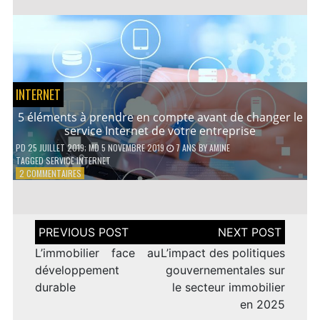
AVANTAGES
D’UN
PRÊT
PERSONNEL
INTERNET
5 éléments à prendre en compte avant de changer le
service Internet de votre entreprise
PD
25 JUILLET 2019
; MD 5 NOVEMBRE 2019
7 ANS
BY
AMINE
TAGGED
SERVICE INTERNET
SUR
2 COMMENTAIRES
5
ÉLÉMENTS
À
PRENDRE
Navigation
EN
de
COMPTE
l’article
L’immobilier face au
L’impact des politiques
AVANT
développement
gouvernementales sur
DE
durable
le secteur immobilier
CHANGER
LE
en 2025
SERVICE