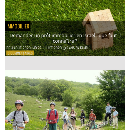
PRATIQUER
EN
FAMILLE ?
IMMOBILIER
Demander un prêt immobilier en Israël : que faut-il
connaître ?
PD
8 AOÛT 2020
; MD 27 JUILLET 2020
6 ANS
BY
KAMEL
SUR
3 COMMENTAIRES
DEMANDER
UN
PRÊT
IMMOBILIER
EN
ISRAËL
:
QUE
FAUT-
IL
CONNAÎTRE
?