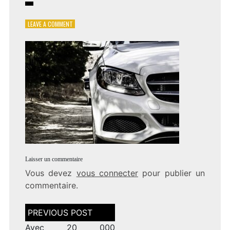
ON
LEAVE A COMMENT
VOITURE
PERDU
RETROUVER
Laisser un commentaire
Vous devez
vous connecter
pour publier un
commentaire.
Navigation
de
l’article
Avec 20 000