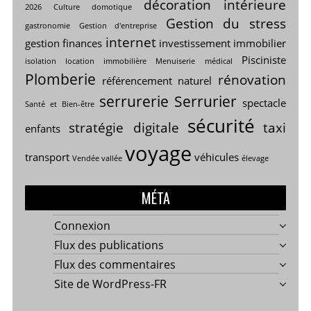
décoration intérieure
2026
Culture
domotique
Gestion du stress
gastronomie
Gestion d'entreprise
internet
gestion finances
investissement immobilier
Pisciniste
isolation
location immobilière
Menuiserie
médical
Plomberie
rénovation
référencement naturel
serrurerie
Serrurier
spectacle
Santé et Bien-être
sécurité
stratégie digitale
taxi
enfants
voyage
transport
véhicules
Vendée vallée
élevage
MÉTA
Connexion
Flux des publications
Flux des commentaires
Site de WordPress-FR