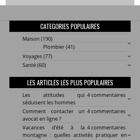
CATEGORIES POPULAIRES
Maison
(190)
Plombier
(41)
Voyages
(77)
Santé
(60)
LES ARTICLES LES PLUS POPULAIRES
sur
Les attitudes qui
4 commentaires
Les
séduisent les hommes
attitu
sur
Comment contacter un
4 commentaires
qui
Comm
avocat en ligne ?
sédui
conta
sur
Vacances d’été à la
4 commentaires
les
un
Vacan
montagne : quelles activités pratiquer en
homm