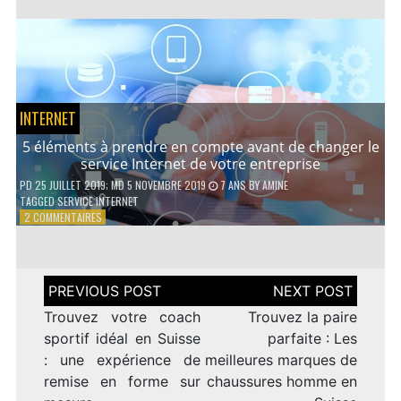
AVANTAGES
D’UN
PRÊT
PERSONNEL
INTERNET
5 éléments à prendre en compte avant de changer le
service Internet de votre entreprise
PD
25 JUILLET 2019
; MD 5 NOVEMBRE 2019
7 ANS
BY
AMINE
TAGGED
SERVICE INTERNET
SUR
2 COMMENTAIRES
5
ÉLÉMENTS
À
PRENDRE
Navigation
EN
de
COMPTE
l’article
Trouvez votre coach
Trouvez la paire
AVANT
sportif idéal en Suisse
parfaite : Les
DE
: une expérience de
meilleures marques de
CHANGER
LE
remise en forme sur
chaussures homme en
SERVICE