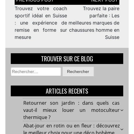
de
l’article
Trouvez votre coach
Trouvez la paire
sportif idéal en Suisse
parfaite : Les
: une expérience de
meilleures marques de
remise en forme sur
chaussures homme en
mesure
Suisse
TROUVER SUR CE BLOG
Rechercher :
ARTICLES RECENTS
Retourner son jardin : dans quels cas
vaut-il mieux louer un motoculteur
thermique ?
Abat-jour en rotin ou en fleur : découvrez
le meilleur choix pour une déco bohème