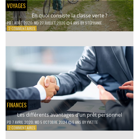
VOYAGES
En quoi consiste la classe verte ?
PD
1 AOÛT 2020
; MD 27 JUILLET 2020
6 ANS
BY
STÉPHANIE
SUR
2 COMMENTAIRES
EN
QUOI
CONSISTE
LA
CLASSE
VERTE ?
FINANCES
Les différents avantages d’un prêt personnel
PD
7 AVRIL 2020
; MD 5 OCTOBRE 2024
6 ANS
BY
YVETTE
SUR
2 COMMENTAIRES
LES
DIFFÉRENTS