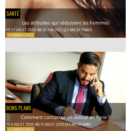
SANTÉ
Les attitudes qui séduisent les hommes
PD
27 JUILLET 2020
; MD 30 JUIN 2022
6 ANS
BY
FRANCK
SUR
4 COMMENTAIRES
LES
ATTITUDES
QUI
SÉDUISENT
LES
HOMMES
BONS PLANS
Comment contacter un avocat en ligne ?
PD
8 JUILLET 2020
; MD 13 JUILLET 2020
6 ANS
BY
KAMEL
SUR
4 COMMENTAIRES