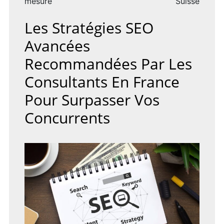
mesure
Suisse
INTERNET
DE
Les Stratégies SEO
VOTRE
ENTREPRISE
Avancées
Recommandées Par Les
Consultants En France
Pour Surpasser Vos
Concurrents