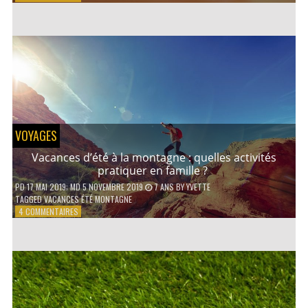
COMMENT
CONTACTER
UN
AVOCAT
EN
LIGNE
?
VOYAGES
Vacances d’été à la montagne : quelles activités
pratiquer en famille ?
PD
17 MAI 2019
; MD 5 NOVEMBRE 2019
7 ANS
BY
YVETTE
TAGGED
VACANCES ÉTÉ MONTAGNE
SUR
4 COMMENTAIRES
VACANCES
D’ÉTÉ
À
LA
MONTAGNE :
QUELLES
ACTIVITÉS