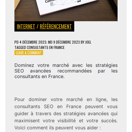
INTERNET
/
RÉFÉRENCEMENT
PD
4 DÉCEMBRE 2023
; MD 9 DÉCEMBRE 2023
BY
JOEL
TAGGED
CONSULTANTS EN FRANCE
ON
LEAVE A COMMENT
LES
STRATÉGIES
Dominez votre marché avec les stratégies
SEO
SEO avancées recommandées par les
AVANCÉES
consultants en France.
RECOMMANDÉES
PAR
LES
CONSULTANTS
Pour dominer votre marché en ligne, les
EN
FRANCE
consultants SEO en France peuvent vous
POUR
guider à travers des stratégies avancées qui
SURPASSER
maximisent votre visibilité et votre succès.
VOS
CONCURRENTS
Voici comment ils peuvent vous aider :