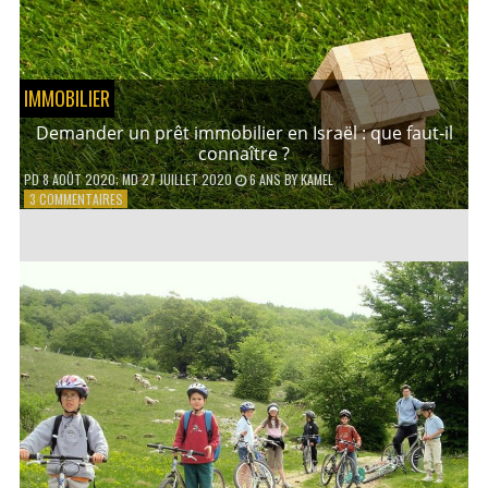
PRATIQUER
EN
FAMILLE ?
IMMOBILIER
Demander un prêt immobilier en Israël : que faut-il
connaître ?
PD
8 AOÛT 2020
; MD 27 JUILLET 2020
6 ANS
BY
KAMEL
SUR
3 COMMENTAIRES
DEMANDER
UN
PRÊT
IMMOBILIER
EN
ISRAËL
:
QUE
FAUT-
IL
CONNAÎTRE
?