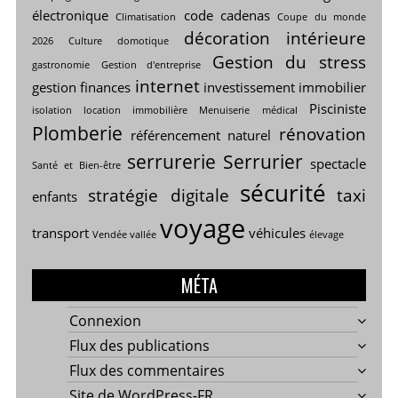
électronique
code cadenas
Climatisation
Coupe du monde
décoration intérieure
2026
Culture
domotique
Gestion du stress
gastronomie
Gestion d'entreprise
internet
gestion finances
investissement immobilier
Pisciniste
isolation
location immobilière
Menuiserie
médical
Plomberie
rénovation
référencement naturel
serrurerie
Serrurier
spectacle
Santé et Bien-être
sécurité
stratégie digitale
taxi
enfants
voyage
transport
véhicules
Vendée vallée
élevage
MÉTA
Connexion
Flux des publications
Flux des commentaires
Site de WordPress-FR