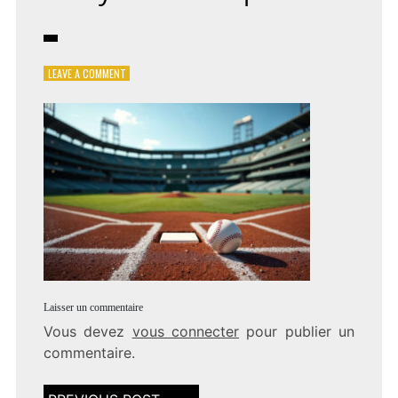
ON
LEAVE A COMMENT
CARLOS-
ZAMBRANO-
ANALYSE-
STATISTIQUES
Laisser un commentaire
Vous devez
vous connecter
pour publier un
commentaire.
Navigation