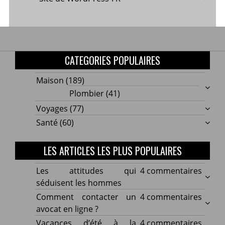
CATEGORIES POPULAIRES
Maison
(189)
Plombier
(41)
Voyages
(77)
Santé
(60)
LES ARTICLES LES PLUS POPULAIRES
sur
Les attitudes qui
4 commentaires
Les
séduisent les hommes
attitu
sur
Comment contacter un
4 commentaires
qui
Comm
avocat en ligne ?
sédui
conta
sur
Vacances d’été à la
4 commentaires