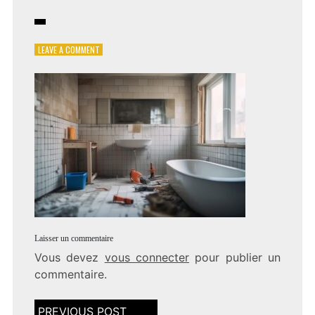
ON
LEAVE A COMMENT
POST_IMAGE_D31B37A2-
CBFE-
4CD6-
8256-
CF4384F871FE
Laisser un commentaire
Vous devez
vous connecter
pour publier un
commentaire.
Navigation