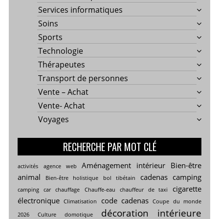
Services informatiques
Soins
Sports
Technologie
Thérapeutes
Transport de personnes
Vente – Achat
Vente- Achat
Voyages
RECHERCHE PAR MOT CLÉ
Aménagement intérieur
Bien-être
activités
agence web
animal
cadenas
camping
Bien-être holistique
bol tibétain
cigarette
camping car
chauffage
Chauffe-eau
chauffeur de taxi
électronique
code cadenas
Climatisation
Coupe du monde
décoration intérieure
2026
Culture
domotique