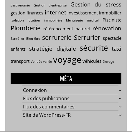
Gestion du stress
gastronomie
Gestion d'entreprise
internet
gestion finances
investissement immobilier
Pisciniste
isolation
location immobilière
Menuiserie
médical
Plomberie
rénovation
référencement naturel
serrurerie
Serrurier
spectacle
Santé et Bien-être
sécurité
stratégie digitale
taxi
enfants
voyage
transport
véhicules
Vendée vallée
élevage
MÉTA
Connexion
Flux des publications
Flux des commentaires
Site de WordPress-FR