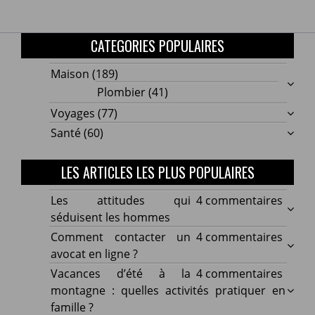
CATEGORIES POPULAIRES
Maison
(189)
Plombier
(41)
Voyages
(77)
Santé
(60)
LES ARTICLES LES PLUS POPULAIRES
sur
Les attitudes qui
4 commentaires
Les
séduisent les hommes
attitu
sur
Comment contacter un
4 commentaires
qui
Comm
avocat en ligne ?
sédui
conta
sur
Vacances d’été à la
4 commentaires
les
un
Vacan
montagne : quelles activités pratiquer en
homm
avoca
d’été
famille ?