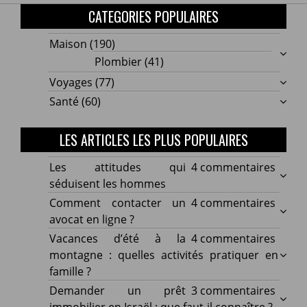
CATEGORIES POPULAIRES
Maison
(190)
Plombier
(41)
Voyages
(77)
Santé
(60)
LES ARTICLES LES PLUS POPULAIRES
sur
Les attitudes qui
4 commentaires
Les
séduisent les hommes
attitu
sur
Comment contacter un
4 commentaires
qui
Comm
avocat en ligne ?
sédui
conta
sur
Vacances d’été à la
4 commentaires
les
un
Vacan
montagne : quelles activités pratiquer en
homm
avoca
d’été
famille ?
en
à
sur
Demander un prêt
3 commentaires
ligne
la
Dema