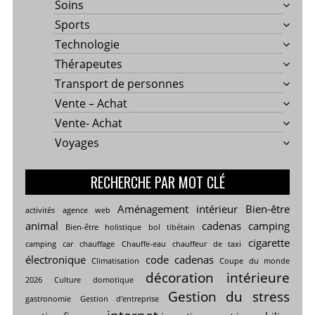
Soins
Sports
Technologie
Thérapeutes
Transport de personnes
Vente – Achat
Vente- Achat
Voyages
RECHERCHE PAR MOT CLÉ
Aménagement intérieur
Bien-être
activités
agence web
animal
cadenas
camping
Bien-être holistique
bol tibétain
cigarette
camping car
chauffage
Chauffe-eau
chauffeur de taxi
électronique
code cadenas
Climatisation
Coupe du monde
décoration intérieure
2026
Culture
domotique
Gestion du stress
gastronomie
Gestion d'entreprise