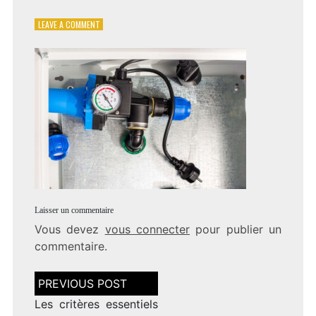
ON
LEAVE A COMMENT
CRITERES-
POMPE-
EAU-
INSTALLATION
Laisser un commentaire
Vous devez
vous connecter
pour publier un
commentaire.
Navigation
de
l’article
Les critères essentiels