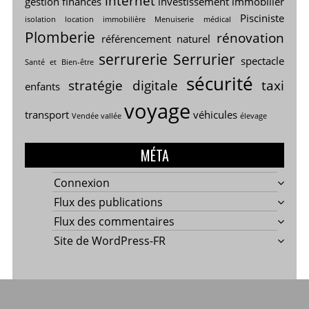
internet
gestion finances
investissement immobilier
Pisciniste
isolation
location immobilière
Menuiserie
médical
Plomberie
rénovation
référencement naturel
serrurerie
Serrurier
spectacle
Santé et Bien-être
sécurité
stratégie digitale
taxi
enfants
voyage
transport
véhicules
Vendée vallée
élevage
MÉTA
Connexion
Flux des publications
Flux des commentaires
Site de WordPress-FR